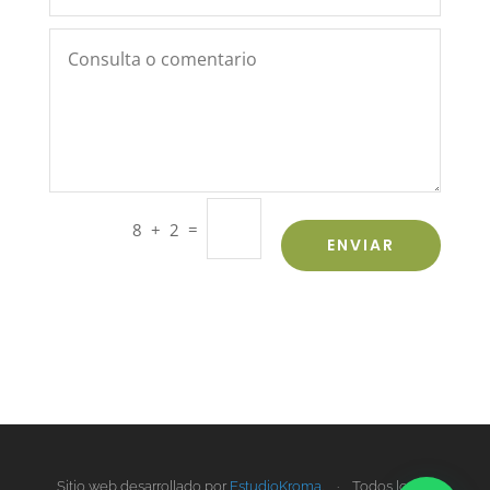
=
8 + 2
ENVIAR
Sitio web desarrollado por
EstudioKroma
. · Todos los