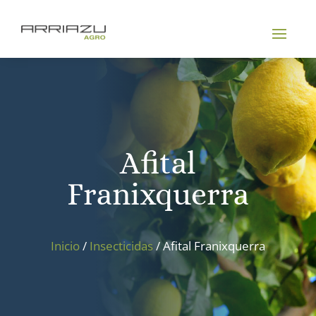
Afital
Franixquerra
Inicio
/
Insecticidas
/ Afital Franixquerra