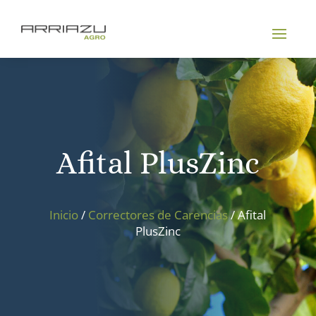
Afital PlusZinc
Inicio
/
Correctores de Carencias
/ Afital
PlusZinc