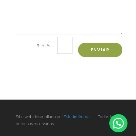
=
9 + 5
ENVIAR
Sitio web desarrollado por
EstudioKroma
. · Todos los
derechos reservados