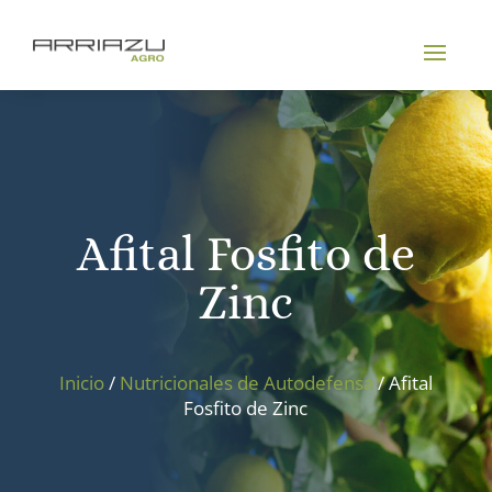
Afital Fosfito de
Zinc
Inicio
/
Nutricionales de Autodefensa
/ Afital
Fosfito de Zinc